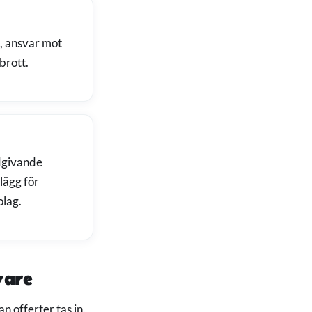
, ansvar mot
brott.
ådgivande
llägg för
olag.
vare
 offerter tas in.