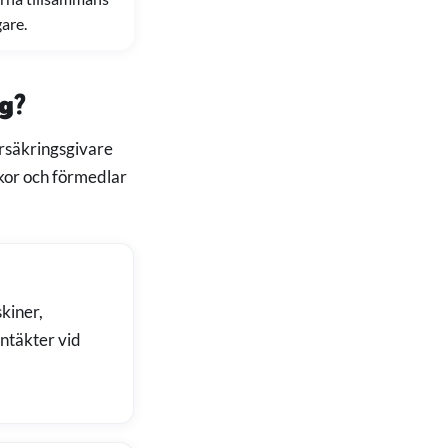
are.
ag?
örsäkringsgivare
llkor och förmedlar
kiner,
intäkter vid