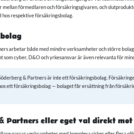
r mellan förmedlaren och försäkringsgivaren, och slutprodukt
 hos respektive försäkringsbolag.
 bolag
ers arbetar både med mindre verksamheter och större bolag.
 som cyber, D&O och yrkesansvar är även relevanta för mind
öderberg & Partners är inte ett försäkringsbolag. Försäkrin
hos ett försäkringsbolag — bolaget får ersättning från försäkr
& Partners eller eget val direkt mot
lare passar verksamheter med komplexa risker eller flera ol