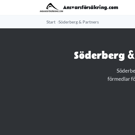
Ansvarsförsäkring.com
Start
Söderberg & Partners
Söderberg &
Söderber
förmedlar fö