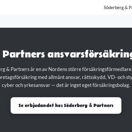
Söderberg & P
 Partners ansvarsförsäkring
g & Partners är en av Nordens större försäkringsförmedlare
retagsförsäkring med allmänt ansvar, rättsskydd, VD- och st
cyber och yrkesansvar — det är inget eget försäkringsbolag.
Se erbjudandet hos Söderberg & Partners