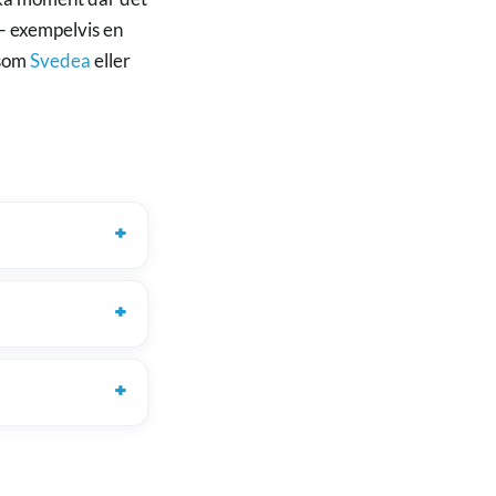
 — exempelvis en
 som
Svedea
eller