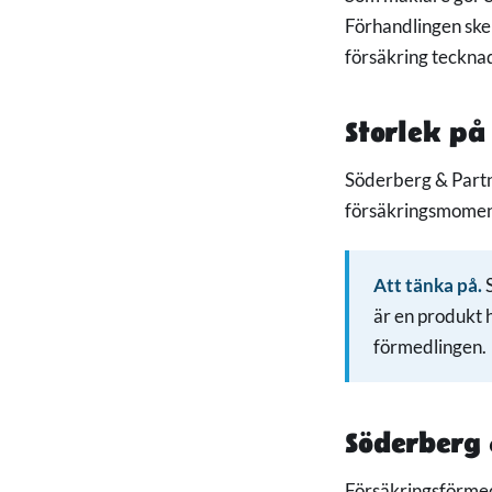
Förhandlingen ske
försäkring tecknad
Storlek på
Söderberg & Partn
försäkringsmoment
Att tänka på.
S
är en produkt 
förmedlingen.
Söderberg 
Försäkringsförmed