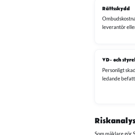
Rättsskydd
Ombudskostnad
leverantör elle
VD- och styr
Personligt ska
ledande befat
Riskanalys
Som mäklare gör S