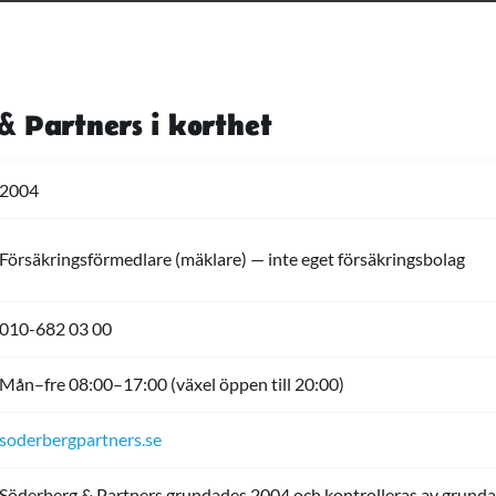
& Partners i korthet
2004
Försäkringsförmedlare (mäklare) — inte eget försäkringsbolag
010-682 03 00
Mån–fre 08:00–17:00 (växel öppen till 20:00)
soderbergpartners.se
Söderberg & Partners grundades 2004 och kontrolleras av grund