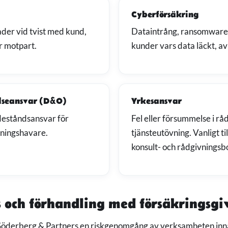
Cyberförsäkring
er vid tvist med kund,
Dataintrång, ransomware
r motpart.
kunder vars data läckt, av
elseansvar (D&O)
Yrkesansvar
deståndsansvar för
Fel eller försummelse i r
tningshavare.
tjänsteutövning. Vanligt ti
konsult- och rådgivningsb
 och förhandling med försäkringsgi
öderberg & Partners en riskgenomgång av verksamheten innan