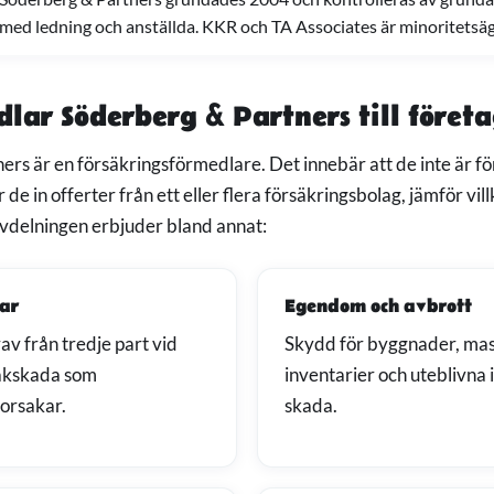
med ledning och anställda. KKR och TA Associates är minoritetsäg
lar Söderberg & Partners till föret
rs är en försäkringsförmedlare. Det innebär att de inte är f
tar de in offerter från ett eller flera försäkringsbolag, jämför vi
avdelningen erbjuder bland annat:
ar
Egendom och avbrott
v från tredje part vid
Skydd för byggnader, mas
sakskada som
inventarier och uteblivna 
orsakar.
skada.