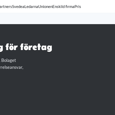
artners
Svedea
Ledarna
Unionen
Enskild firma
Pris
 för företag
. Bolaget
yrelseansvar,