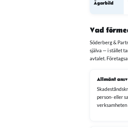
Ägarbild
Vad förmed
Söderberg & Partne
själva — i stället 
avtalet. Företags
Allmänt ansv
Skadeståndskra
person- eller 
verksamheten 