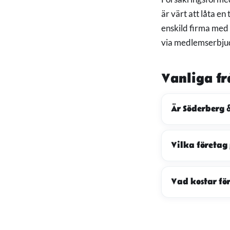
är värt att låta e
enskild firma med 
via medlemserbju
Vanliga fr
Är Söderberg &
Vilka företag
Vad kostar fö