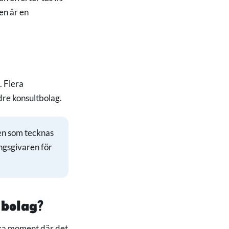
en är en
 Flera
re konsultbolag.
gen som tecknas
ingsgivaren för
 bolag?
ika moment där det